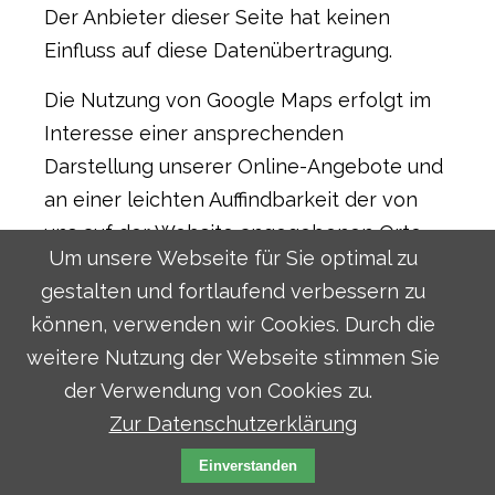
Der Anbieter dieser Seite hat keinen
Einfluss auf diese Datenübertragung.
Die Nutzung von Google Maps erfolgt im
Interesse einer ansprechenden
Darstellung unserer Online-Angebote und
an einer leichten Auffindbarkeit der von
uns auf der Website angegebenen Orte.
Um unsere Webseite für Sie optimal zu
Dies stellt ein berechtigtes Interesse im
gestalten und fortlaufend verbessern zu
Sinne von Art. 6 Abs. 1 lit. f DSGVO dar.
können, verwenden wir Cookies. Durch die
Mehr Informationen zum Umgang mit
weitere Nutzung der Webseite stimmen Sie
Nutzerdaten finden Sie in der
der Verwendung von Cookies zu.
Datenschutzerklärung von Google:
Zur Datenschutzerklärung
https://www.google.de/intl/de/policies/priva
Einverstanden