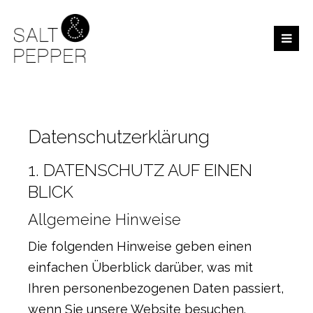
Der Eintrag "offcanvas-col1" existiert leider nicht.
Der Eintrag "offcanvas-col2" existiert leider nicht.
Datenschutzerklärung
Der Eintrag "offcanvas-col3" existiert leider nicht.
1. DATENSCHUTZ AUF EINEN
Der Eintrag "offcanvas-col4" existiert leider nicht.
BLICK
Allgemeine Hinweise
Die folgenden Hinweise geben einen
einfachen Überblick darüber, was mit
Ihren personenbezogenen Daten passiert,
wenn Sie unsere Website besuchen.